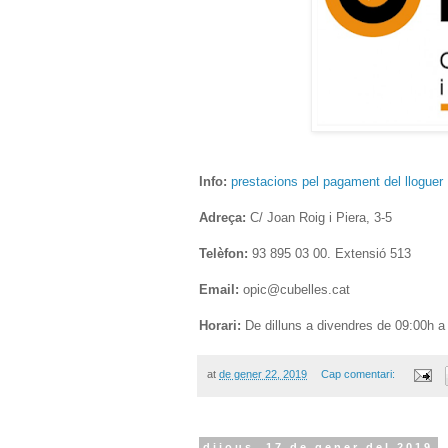
Info:
prestacions pel pagament del lloguer
Adreça:
C/ Joan Roig i Piera, 3-5
Telèfon:
93 895 03 00. Extensió 513
Email:
opic@cubelles.cat
Horari:
De dilluns a divendres de 09:00h a
at
de gener 22, 2019
Cap comentari:
dijous, 17 de gener del 2019