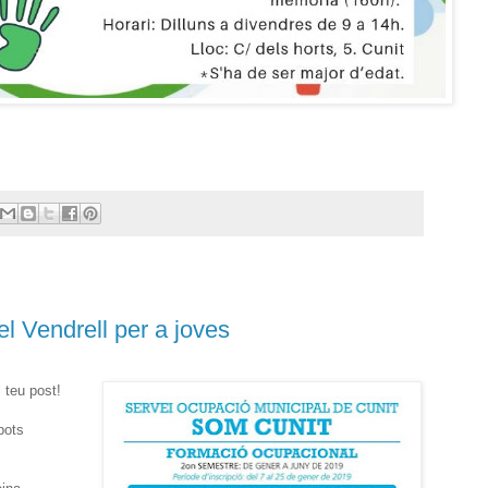
el Vendrell per a joves
l teu post!
pots