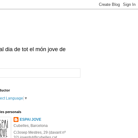
 al dia de tot el món jove de
ductor
lect Language
▼
es personals
ESPAI JOVE
Cubelles, Barcelona
C/Josep Mestres, 29 (davant nº
32) joventut@cubelles.cat