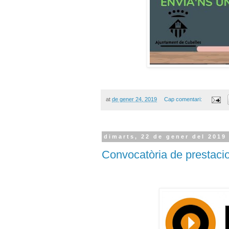
at
de gener 24, 2019
Cap comentari:
dimarts, 22 de gener del 2019
Convocatòria de prestacio