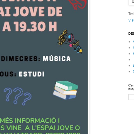
Twi
Vis
DE
Cer
blo