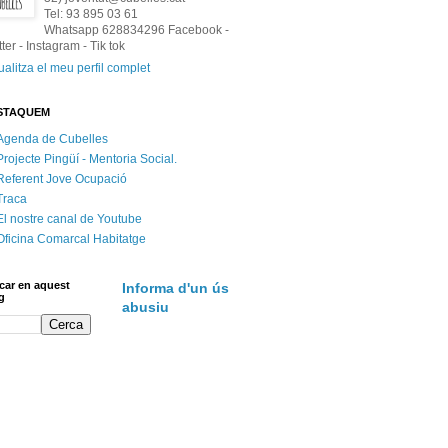
Tel: 93 895 03 61
Whatsapp 628834296 Facebook -
tter - Instagram - Tik tok
ualitza el meu perfil complet
STAQUEM
Agenda de Cubelles
Projecte Pingüí - Mentoria Social.
Referent Jove Ocupació
Traca
El nostre canal de Youtube
Oficina Comarcal Habitatge
car en aquest
Informa d'un ús
g
abusiu