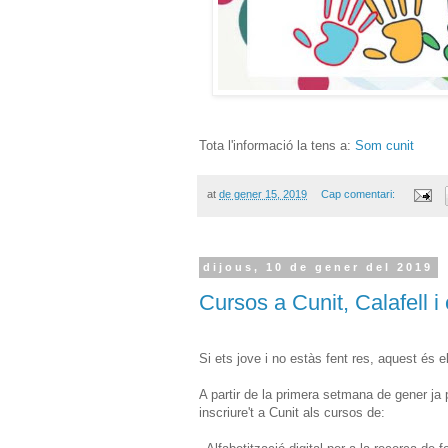
Tota l'informació la tens a:
Som cunit
at
de gener 15, 2019
Cap comentari:
dijous, 10 de gener del 2019
Cursos a Cunit, Calafell i 
Si ets jove i no estàs fent res, aquest és e
A partir de la primera setmana de gener ja 
inscriure't a Cunit als cursos de: