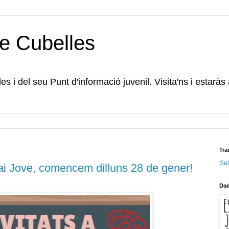
e Cubelles
s i del seu Punt d'informació juvenil. Visita'ns i estaràs
Tra
Se
spai Jove, comencem dilluns 28 de gener!
Dad