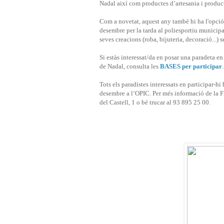
Nadal així com productes d’artesania i produc
Com a novetat, aquest any també hi ha l'opció 
desembre per la tarda al poliesportiu municipal
seves creacions (roba, bijuteria, decoració...)
Si estàs interessat/da en posar una paradeta en
de Nadal, consulta les
BASES per participar
.
Tots els paradistes interessats en participar-hi
desembre a l’OPIC. Per més informació de la Fi
del Castell, 1 o bé trucar al 93 895 25 00.