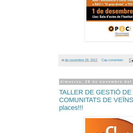
at
de novembre 29, 2012
Cap comentari:
dimecres, 28 de novembre del
TALLER DE GESTIÓ DE
COMUNITATS DE VEÏNS/
places!!!