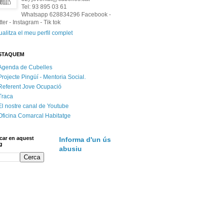
Tel: 93 895 03 61
Whatsapp 628834296 Facebook -
tter - Instagram - Tik tok
ualitza el meu perfil complet
STAQUEM
Agenda de Cubelles
Projecte Pingüí - Mentoria Social.
Referent Jove Ocupació
Traca
El nostre canal de Youtube
Oficina Comarcal Habitatge
car en aquest
Informa d'un ús
g
abusiu