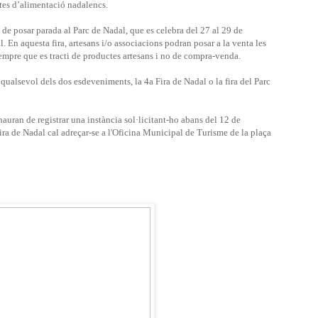
tes d’alimentació nadalencs.
de posar parada al Parc de Nadal, que es celebra del 27 al 29 de
. En aquesta fira, artesans i/o associacions podran posar a la venta les
 sempre que es tracti de productes artesans i no de compra-venda.
 qualsevol dels dos esdeveniments, la 4a Fira de Nadal o la fira del Parc
 hauran de registrar una instància sol·licitant-ho abans del 12 de
ra de Nadal cal adreçar-se a l'Oficina Municipal de Turisme de la plaça