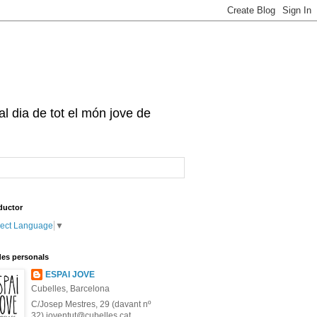
 al dia de tot el món jove de
ductor
lect Language
▼
es personals
ESPAI JOVE
Cubelles, Barcelona
C/Josep Mestres, 29 (davant nº
32) joventut@cubelles.cat