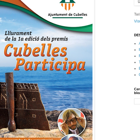
Twi
Vis
DE
Cer
blo