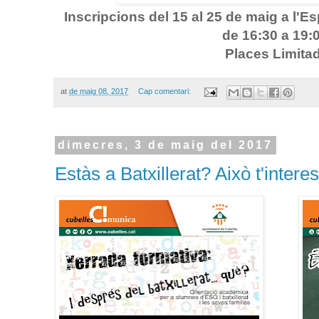
Inscripcions del 15 al 25 de maig a l'E
de 16:30 a 19:
Places Limita
at
de maig 08, 2017
Cap comentari:
dimecres, 3 de maig del 2017
Estàs a Batxillerat? Això t'intere