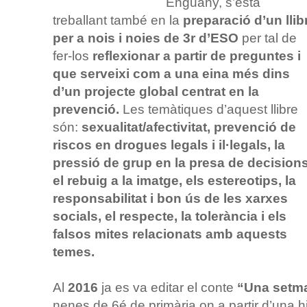
Enguany, s’està
treballant també en la
preparació d’un llib
per a nois i noies de 3r d’ESO
per tal de
fer-los
reflexionar a partir de preguntes i
que serveixi com a una eina més dins
d’un projecte global centrat en la
prevenció.
Les temàtiques d’aquest llibre
són:
sexualitat/afectivitat, prevenció de
riscos en drogues legals i il·legals, la
pressió de grup en la presa de decisions
el rebuig a la imatge, els estereotips, la
responsabilitat i bon ús de les xarxes
socials, el respecte, la tolerància i els
falsos mites relacionats amb aquests
temes.
Al
2016
ja es va editar el conte
“Una setma
nenes de 6é de primària on a partir d’una hi