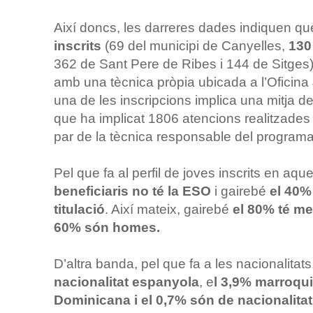
Així doncs, les darreres dades indiquen q
inscrits
(69 del municipi de Canyelles,
130
362 de Sant Pere de Ribes i 144 de Sitges).
amb una tècnica pròpia ubicada a l’Oficina
una de les inscripcions implica una mitja de
que ha implicat 1806 atencions realitzades 
par de la tècnica responsable del programa
Pel que fa al perfil de joves inscrits en aq
beneficiaris no té la ESO
i gairebé
el 40
titulació
. Així mateix, gairebé
el 80% té me
60% són homes.
D’altra banda, pel que fa a les nacionalitats
nacionalitat espanyola
, e
l 3,9% marroqui
Dominicana i el 0,7% són de nacionalit