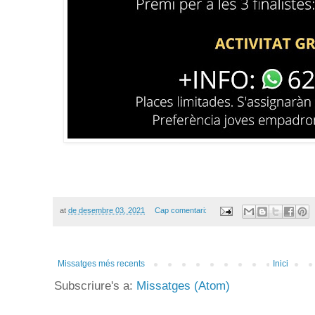
at
de desembre 03, 2021
Cap comentari:
Missatges més recents
Inici
Subscriure's a:
Missatges (Atom)