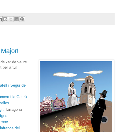
 Major!
deixar de veure
 per a tu!
afell i Segur de
nova i la Geltrú
belles
gí.
Tarragona
itges
Arboç
lafranca del