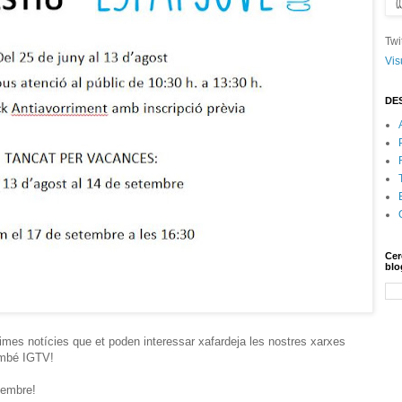
Twi
Vis
DE
Cer
blo
mes notícies que et poden interessar xafardeja les nostres xarxes
també IGTV!
tembre!