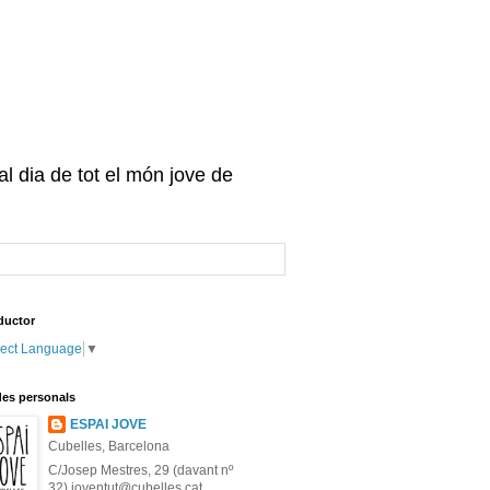
 al dia de tot el món jove de
ductor
lect Language
▼
es personals
ESPAI JOVE
Cubelles, Barcelona
C/Josep Mestres, 29 (davant nº
32) joventut@cubelles.cat