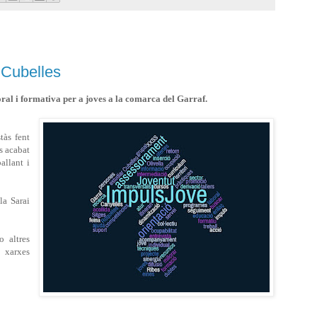
 Cubelles
ral i formativa per a joves a la comarca del Garraf.
tàs fent
s acabat
allant i
la Sarai
 altres
 xarxes