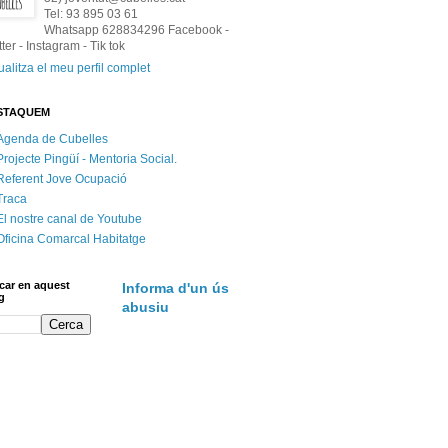
Tel: 93 895 03 61
Whatsapp 628834296 Facebook -
tter - Instagram - Tik tok
ualitza el meu perfil complet
STAQUEM
Agenda de Cubelles
Projecte Pingüí - Mentoria Social.
Referent Jove Ocupació
Traca
El nostre canal de Youtube
Oficina Comarcal Habitatge
car en aquest
Informa d'un ús
g
abusiu