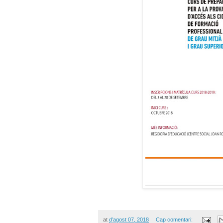
at
d’agost 07, 2018
Cap comentari: