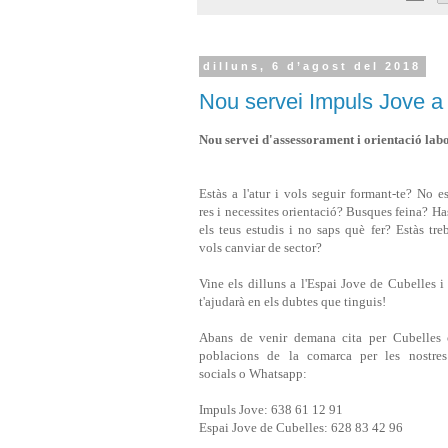
dilluns, 6 d’agost del 2018
Nou servei Impuls Jove a
Nou servei d'assessorament i orientació labo
Estàs a l'atur i vols seguir formant-te? No es
res i necessites orientació? Busques feina? Ha
els teus estudis i no saps què fer? Estàs treb
vols canviar de sector?
Vine els dilluns a l'Espai Jove de Cubelles i 
t'ajudarà en els dubtes que tinguis!
Abans de venir demana cita per Cubelles o
poblacions de la comarca per les nostres
socials o Whatsapp:
Impuls Jove: 638 61 12 91
Espai Jove de Cubelles: 628 83 42 96