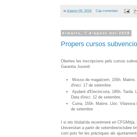
at
d’agost 09, 2018
Cap comentari:
dimarts, 7 d’agost del 2018
Propers cursos subvencion
Obertes les inscripcions pels cursos subve
Garantia Juvenil:
Mosso de magatzem, 155h. Matins. L
d'inici: 17 de setembre.
Ajudant d'Electricista, 185h. Tarda. L
Data d'inici: 12 de setembre.
Cuina, 155h. Matins. Lloc: Vilanova i 
de setembre
I si ets titulat/da recentment en CFGMitjà
Universitari a partir de setembre/octubre t
com pots fer les pràctiques als ajuntamen