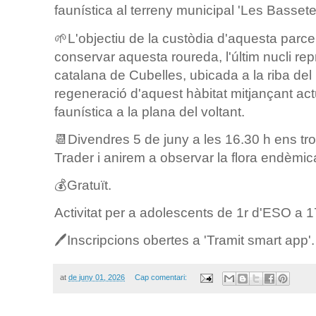
faunística al terreny municipal 'Les Bassete
🌱L'objectiu de la custòdia d'aquesta parcel
conservar aquesta roureda, l'últim nucli rep
catalana de Cubelles, ubicada a la riba del r
regeneració d'aquest hàbitat mitjançant actua
faunística a la plana del voltant.
📆Divendres 5 de juny a les 16.30 h ens t
Trader i anirem a observar la flora endèmica
💰Gratuït.
Activitat per a adolescents de 1r d'ESO a 1
🖊️Inscripcions obertes a 'Tramit smart app'.
at
de juny 01, 2026
Cap comentari: