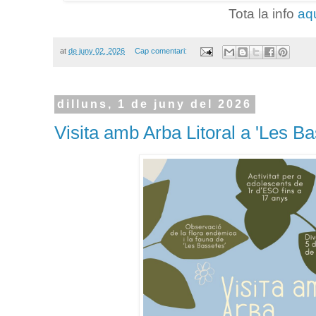
Tota la info
aq
at
de juny 02, 2026
Cap comentari:
dilluns, 1 de juny del 2026
Visita amb Arba Litoral a 'Les B