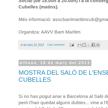
Social (de 18.00h a 20.00h) i a la conser
Cubelles (matins).
Més informació: asocbarrimaritimcub@gma
Organitza: AAVV Barri Marítim
at
de març 19, 2013
Cap comentari:
dilluns, 18 de març del 2013
MOSTRA DEL SALÓ DE L'EN
CUBELLES
Si no has pogut anar a Barcelona al Saló d
però t'han quedat alguns dubtes... vine a 