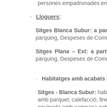
persones empadronades en q
Lloguers
:
·
Sitges Blanca Subur: a pa
pàrquing, Despeses de Comuni
Sitges Plana – Est: a par
pàrquing, Despeses de Comuni
·
Habitatges amb acabats d
Sitges - Blanca Subur:
hab
amb parquet, calefacció, fin
equipada amb campana extra