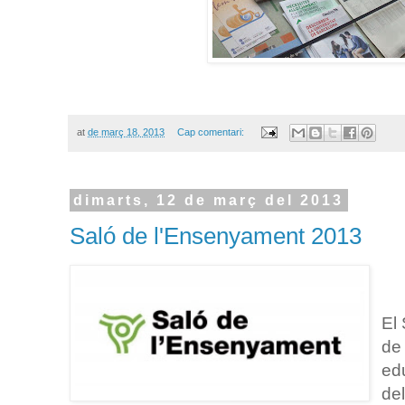
at
de març 18, 2013
Cap comentari:
dimarts, 12 de març del 2013
Saló de l'Ensenyament 2013
El
de 
edu
de