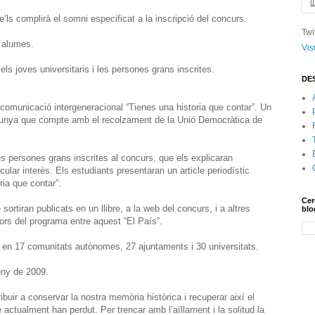
ls complirà el somni especificat a la inscripció del concurs.
Twi
s alumes.
Vis
els joves universitaris i les persones grans inscrites.
DE
e comunicació intergeneracional “Tienes una historia que contar”. Un
lunya que compte amb el recolzament de la Unió Democràtica de
les persones grans inscrites al concurs, que els explicaran
cular interès. Els estudiants presentaran un article periodístic
ria que contar”.
Cer
 sortiran publicats en un llibre, a la web del concurs, i a altres
blo
ors del programa entre aquest “El País”.
a en 17 comunitats autònomes, 27 ajuntaments i 30 universitats.
juny de 2009.
buir a conservar la nostra memòria històrica i recuperar així el
e actualment han perdut. Per trencar amb l’aïllament i la solitud la