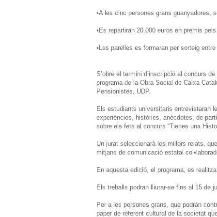
•A les cinc persones grans guanyadores, se’
•Es repartiran 20.000 euros en premis pel
•Les parelles es formaran per sorteig entre 
S’obre el termini d’inscripció al concurs d
programa de la Obra Social de Caixa Cata
Pensionistes, UDP.
Els estudiants universitaris entrevistaran 
experiències, històries, anècdotes, de parti
sobre els fets al concurs “Tienes una Histo
Un jurat seleccionarà les millors relats, que
mitjans de comunicació estatal col•laborad
En aquesta edició, el programa, es realitz
Els treballs podran lliurar-se fins al 15 de 
Per a les persones grans, que podran contri
paper de referent cultural de la societat qu