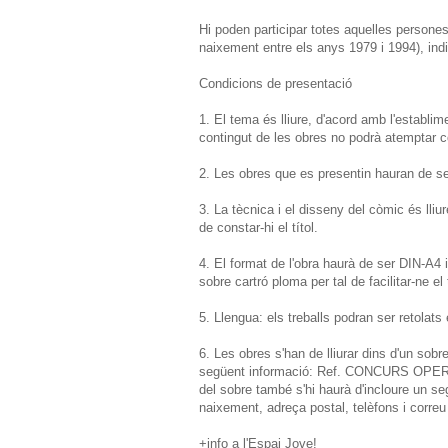
Hi poden participar totes aquelles persone
naixement entre els anys 1979 i 1994), ind
Condicions de presentació
1. El tema és lliure, d'acord amb l'establi
contingut de les obres no podrà atemptar co
2. Les obres que es presentin hauran de se
3. La tècnica i el disseny del còmic és lli
de constar-hi el títol.
4. El format de l'obra haurà de ser DIN-A4
sobre cartró ploma per tal de facilitar-ne el t
5. Llengua: els treballs podran ser retolats
6. Les obres s'han de lliurar dins d'un sobr
següent informació: Ref. CONCURS OPERACI
del sobre també s'hi haurà d'incloure un 
naixement, adreça postal, telèfons i corre
+info a l'Espai Jove!