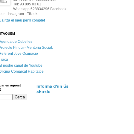
Tel: 93 895 03 61
Whatsapp 628834296 Facebook -
tter - Instagram - Tik tok
ualitza el meu perfil complet
STAQUEM
Agenda de Cubelles
Projecte Pingüí - Mentoria Social.
Referent Jove Ocupació
Traca
El nostre canal de Youtube
Oficina Comarcal Habitatge
car en aquest
Informa d'un ús
g
abusiu