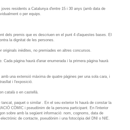
s joves residents a Catalunya d'entre 15 i 30 anys (amb data de
ividualment o per equips.
ment dels premis que es descriuen en el punt 4 d'aquestes bases. El
ntra la dignitat de les persones.
r originals inèdites, no premiades en altres concursos.
ure. Cada pàgina haurà d'anar enumerada i la primera pàgina haurà
 i amb una extensió màxima de quatre pàgines per una sola cara, i
rasllat i l'exposició.
 en català o en castellà.
e tancat, paquet o similar . En el seu exterior hi haurà de constar la
Ó CÒMIC i pseudònim de la persona participant. En l'interior
segon sobre amb la següent informació: nom, cognoms, data de
u electrònic de contacte, pseudònim i una fotocòpia del DNI o NIE.