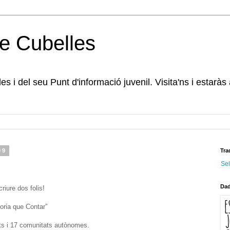
e Cubelles
s i del seu Punt d'informació juvenil. Visita'ns i estaràs
09
Tra
Se
Dad
riure dos folis!
oria que Contar”
nts i 17 comunitats autònomes.