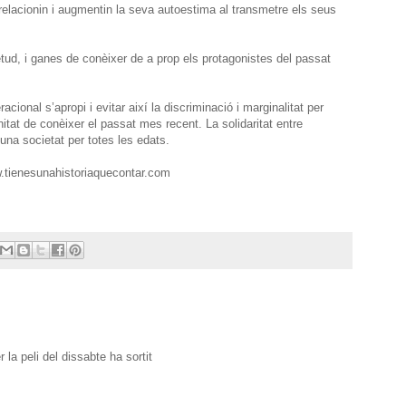
 relacionin i augmentin la seva autoestima al transmetre els seus
etud, i ganes de conèixer de a prop els protagonistes del passat
acional s’apropi i evitar així la discriminació i marginalitat per
unitat de conèixer el passat mes recent. La solidaritat entre
na societat per totes les edats.
ww.tienesunahistoriaquecontar.com
 la peli del dissabte ha sortit