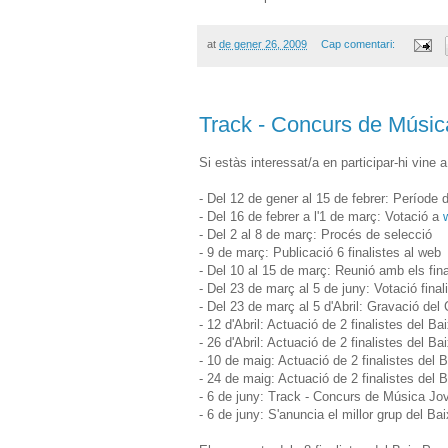
at
de gener 26, 2009
Cap comentari:
Track - Concurs de Músic
Si estàs interessat/a en participar-hi vine 
- Del 12 de gener al 15 de febrer: Període d
- Del 16 de febrer a l'1 de març: Votació a
- Del 2 al 8 de març: Procés de selecció
- 9 de març: Publicació 6 finalistes al web
- Del 10 al 15 de març: Reunió amb els fina
- Del 23 de març al 5 de juny: Votació fina
- Del 23 de març al 5 d'Abril: Gravació del
- 12 d'Abril: Actuació de 2 finalistes del B
- 26 d'Abril: Actuació de 2 finalistes del B
- 10 de maig: Actuació de 2 finalistes del
- 24 de maig: Actuació de 2 finalistes del
- 6 de juny: Track - Concurs de Música Jo
- 6 de juny: S'anuncia el millor grup del B