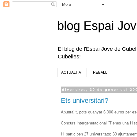
blog Espai Jov
El blog de l'Espai Jove de Cubelle
Cubelles!
ACTUALITAT
TREBALL
divendres, 30 de gener del 20
Ets universitari?
Apunta’ t, pots guanyar 6.000 euros per esc
Concurs intergeneracional “Tienes una Hist
Hi participen 27 universitats; 30 ajuntame