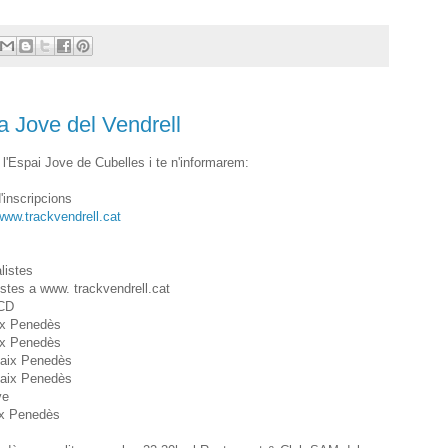
a Jove del Vendrell
a l'Espai Jove de Cubelles i te n'informarem:
'inscripcions
www.trackvendrell.cat
listes
listes a www. trackvendrell.cat
 CD
aix Penedès
aix Penedès
 Baix Penedès
 Baix Penedès
ve
aix Penedès