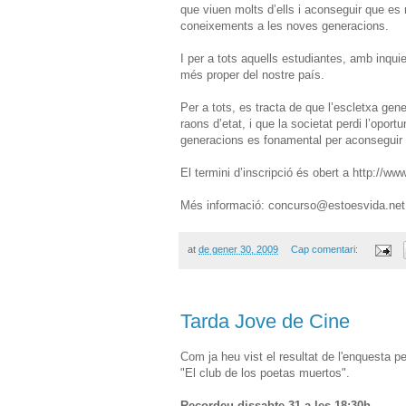
que viuen molts d’ells i aconseguir que es
coneixements a les noves generacions.
I per a tots aquells estudiantes, amb inqui
més proper del nostre país.
Per a tots, es tracta de que l’escletxa gener
raons d’etat, i que la societat perdi l’oport
generacions es fonamental per aconseguir u
El termini d’inscripció és obert a http://w
Més informació: concurso@estoesvida.net
at
de gener 30, 2009
Cap comentari:
Tarda Jove de Cine
Com ja heu vist el resultat de l'enquesta per
"El club de los poetas muertos".
Recordeu dissabte 31 a les 18:30h
.