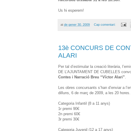
Us hi esperem!
at
de gener 30, 2009
Cap comentari:
13è CONCURS DE CON
ALARI
Per tal d’estimular la creació literària
DE L’AJUNTAMENT DE CUBELLES convoq
Contes i Narració Breu “Víctor Alari”
.
Les obres concursants s’han d’enviar a l’e
dilluns, 6 de març de 2009, a les 20 hores.
Categoria Infantil (8 a 11 anys)
1r premi 90€
2n premi 60€
3r premi 30€
Categoria Juvenil (12 a 17 anys)