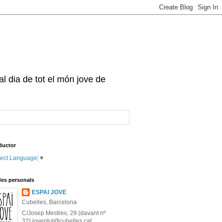
 al dia de tot el món jove de
ductor
lect Language
▼
es personals
ESPAI JOVE
Cubelles, Barcelona
C/Josep Mestres, 29 (davant nº
32) joventut@cubelles.cat