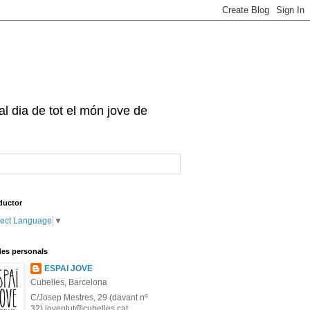
 al dia de tot el món jove de
ductor
lect Language
▼
es personals
ESPAI JOVE
Cubelles, Barcelona
C/Josep Mestres, 29 (davant nº
32) joventut@cubelles.cat