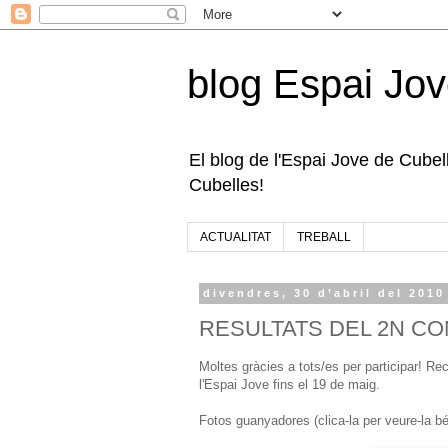
blog Espai Jov
El blog de l'Espai Jove de Cubelle
Cubelles!
ACTUALITAT
TREBALL
divendres, 30 d’abril del 2010
RESULTATS DEL 2N CO
Moltes gràcies a tots/es per participar! Rec
l'Espai Jove fins el 19 de maig.
Fotos guanyadores (clica-la per veure-la bé!