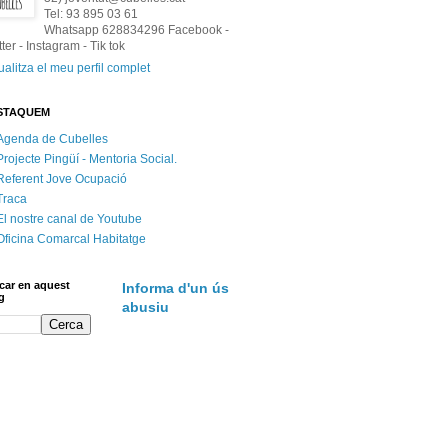
Tel: 93 895 03 61
Whatsapp 628834296 Facebook -
tter - Instagram - Tik tok
ualitza el meu perfil complet
STAQUEM
Agenda de Cubelles
Projecte Pingüí - Mentoria Social.
Referent Jove Ocupació
Traca
El nostre canal de Youtube
Oficina Comarcal Habitatge
car en aquest
Informa d'un ús
g
abusiu