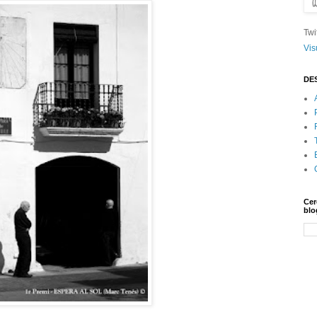
Twi
Vis
DE
Cer
blo