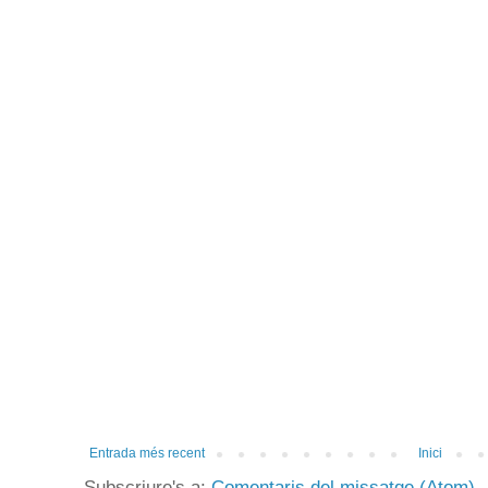
Entrada més recent
Inici
Subscriure's a:
Comentaris del missatge (Atom)