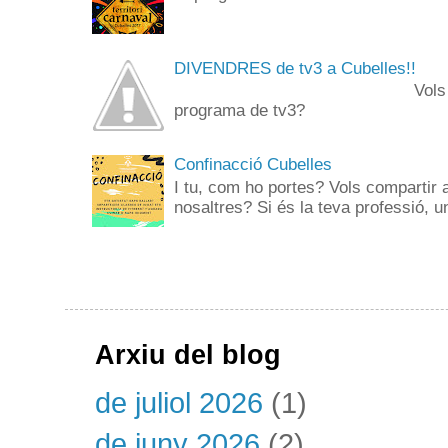
DIVENDRES de tv3 a Cubelles!!
Vols anar de públi
programa de tv3? 
Confinacció Cubelles
I tu, com ho portes? Vols compartir 
nosaltres? Si és la teva professió, un
Arxiu del blog
de juliol 2026
(1)
de juny 2026
(2)