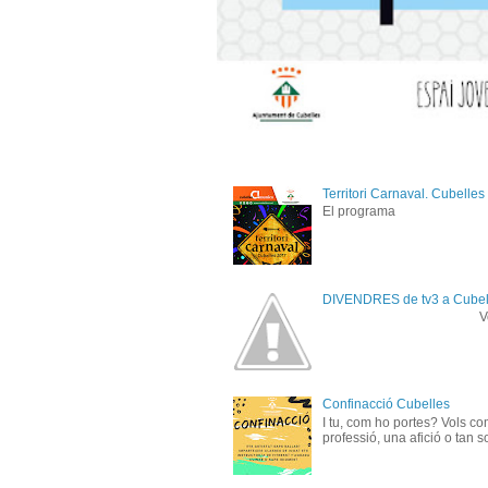
Territori Carnaval. Cubelle
El programa
DIVENDRES de tv3 a Cubell
Vols anar de pú
Confinacció Cubelles
I tu, com ho portes? Vols co
professió, una afició o tan s