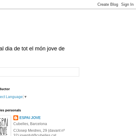
 al dia de tot el món jove de
ductor
lect Language
▼
es personals
ESPAI JOVE
Cubelles, Barcelona
C/Josep Mestres, 29 (davant nº
32) joventut@cubelles.cat