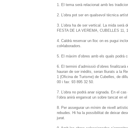
1. El tema serà relacionat amb les tradicio
2. L’obra pot ser en qualsevol tècnica artísti
3. L’obra ha de ser vertical. La mida serà d
FESTA DE LA VEREMA, CUBELLES 11, 12 
4. Caldrà reservar un lloc on es pugui incl
col•laboradors.
5. El màxim d’obres amb els quals podrà co
6. El termini d’admissió d’obres finalitzarà
hauran de ser inèdits, seran lliurats a la 
1 (Oficina de Turisme) de Cubelles, de dil
00 i fax: 93 895 32 50.
7. L’obra no podrà anar signada. En el cas d
l’obra anirà enganxat un sobre tancat en el 
8. Per assegurar un mínim de nivell artísti
rebudes. Hi ha la possibilitat de deixar dese
jurat.