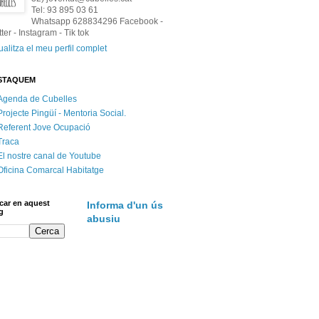
Tel: 93 895 03 61
Whatsapp 628834296 Facebook -
tter - Instagram - Tik tok
ualitza el meu perfil complet
STAQUEM
Agenda de Cubelles
Projecte Pingüí - Mentoria Social.
Referent Jove Ocupació
Traca
El nostre canal de Youtube
Oficina Comarcal Habitatge
car en aquest
Informa d'un ús
g
abusiu