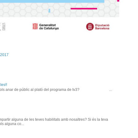
s 2017
es!!
blic al plató del programa de tv3? ...
mpartir alguna de les teves habilitats amb nosaltres? Si és la teva
ols alguna co...