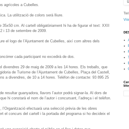
ns agrícoles a Cubelles.
Twi
ca. La utilització de colors serà lliure.
Vis
e 35x50 cm. Al cartell obligatòriament hi ha de figurar el text: XXII
i 13 de setembre de 2009.
DE
oure el logo de l’Ajuntament de Cubelles, així com altres dels
ncórrer cada participant no excedirà de dos.
 el divendres 29 de maig de 2009 a les 14 hores. Els treballs, que
Regidoria de Turisme de l’Ajuntament de Cubelles, Plaça del Castell,
luns a divendres, de 10 a 14 hores. Telèfon de contacte: 93 895 25
Cer
blo
e resultar guanyadora, llavors l’autor podrà signar-la. Al dors de
que hi constarà el nom de l’autor i concursant, l’adreça i el telèfon.
c, l’Organització efectuarà una selecció prèvia de les obres
rt el concurs del cartell i la portada del programa si ho decideix el