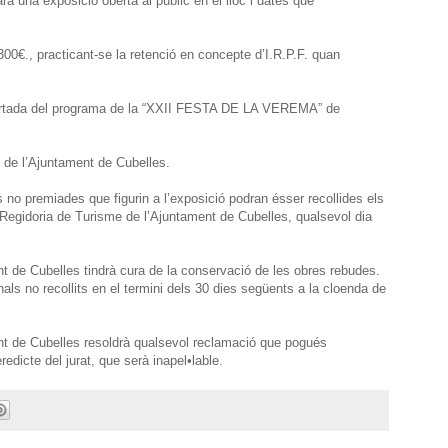
à una exposició oberta al públic en el lloc i dates que
00€., practicant-se la retenció en concepte d’I.R.P.F. quan
a portada del programa de la “XXII FESTA DE LA VEREMA” de
 de l’Ajuntament de Cubelles.
 no premiades que figurin a l’exposició podran ésser recollides els
 Regidoria de Turisme de l’Ajuntament de Cubelles, qualsevol dia
t de Cubelles tindrà cura de la conservació de les obres rebudes.
inals no recollits en el termini dels 30 dies següents a la cloenda de
nt de Cubelles resoldrà qualsevol reclamació que pogués
redicte del jurat, que serà inapel•lable.