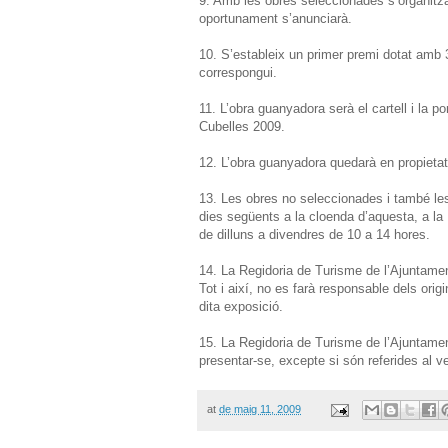
9. Amb les obres seleccionades s’organitzar
oportunament s’anunciarà.
10. S’estableix un primer premi dotat amb 3
correspongui.
11. L’obra guanyadora serà el cartell i l
Cubelles 2009.
12. L’obra guanyadora quedarà en propietat
13. Les obres no seleccionades i també les
dies següents a la cloenda d’aquesta, a la
de dilluns a divendres de 10 a 14 hores.
14. La Regidoria de Turisme de l’Ajuntamen
Tot i així, no es farà responsable dels orig
dita exposició.
15. La Regidoria de Turisme de l’Ajuntame
presentar-se, excepte si són referides al ve
at
de maig 11, 2009